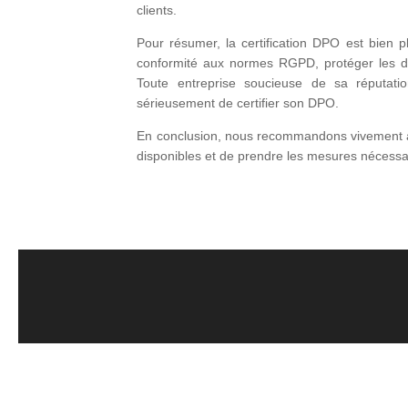
clients.
Pour résumer, la certification DPO est bien pl
conformité aux normes RGPD, protéger les don
Toute entreprise soucieuse de sa réputati
sérieusement de certifier son DPO.
En conclusion, nous recommandons vivement au
disponibles et de prendre les mesures nécessai
© Copyright 2020 Citec-environnement.fr - Tous