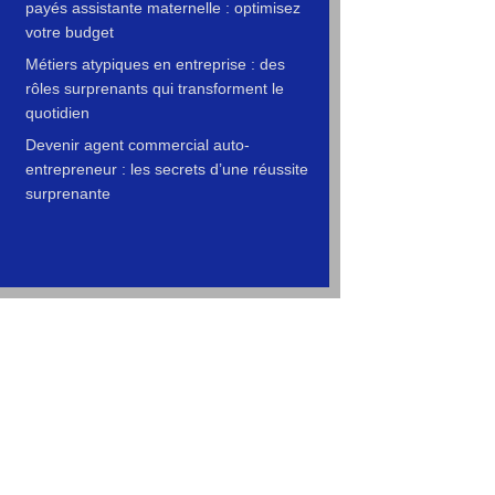
payés assistante maternelle : optimisez
votre budget
Métiers atypiques en entreprise : des
rôles surprenants qui transforment le
quotidien
Devenir agent commercial auto-
entrepreneur : les secrets d’une réussite
surprenante